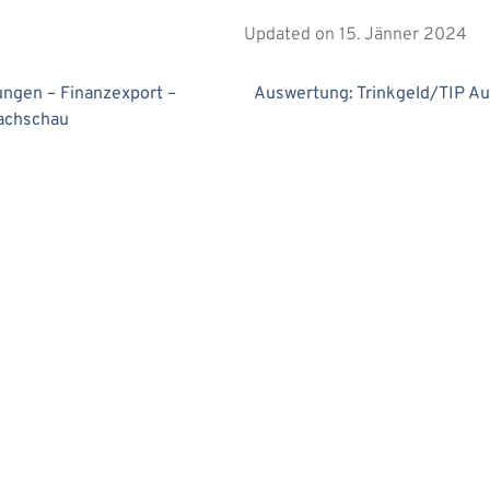
Updated on 15. Jänner 2024
ngen – Finanz­ex­port –
Auswer­tung: Trinkgeld/TIP Au
ach­schau