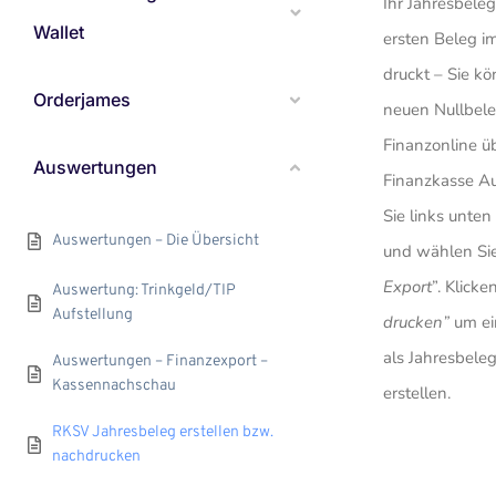
Ihr Jahres­bele
Wallet
ersten Beleg im
druckt – Sie kö
Orderjames
neuen Null­bele
Finan­zon­line ü
Auswertungen
Finanz­kasse A
Sie links unten 
Auswer­tungen – Die Über­sicht
und wählen Sie 
Export
”. Klicke
Auswer­tung: Trinkgeld/TIP
Aufstel­lung
drucken”
um ei
als Jahres­bel
Auswer­tungen – Finanz­ex­port –
Kassen­nach­schau
erstellen.
RKSV Jahres­beleg erstellen bzw.
nach­dru­cken