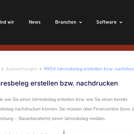
ind wir
News
Bran­chen
Soft­ware
Auswertungen
RKSV Jahres­beleg erstellen bzw. nach­dru­
es­beleg erstellen bzw. nach­dru­cken
ie wie Sie einen Jahres­beleg erstellen bzw. wie Sie einen bereits
es­beleg nach­dru­cken können. Sie müssen über Finan­zon­line (bzw. 
rtre­tung – Steu­er­be­ra­terIn) einen Jahres­beleg melden.