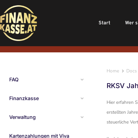
Start
Wer s
Home
Docs
FAQ
RKSV Jahr
Finanzkasse
Hier erfahren S
erstellten Jahr
Verwaltung
steu­er­liche Ve
Kartenzahlungen mit Viva