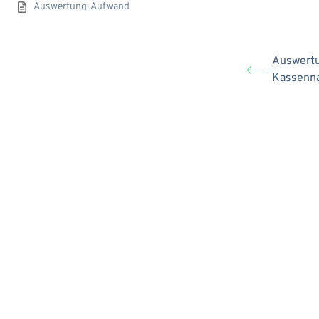
Auswer­tung: Aufwand
Auswer­tu
Kassen­n