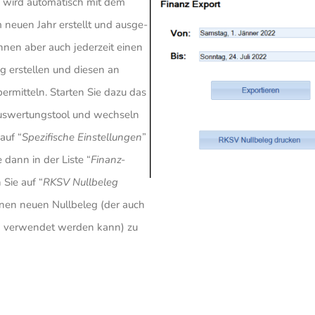
g wird auto­ma­tisch mit dem
 neuen Jahr erstellt und ausge­
nnen aber auch jeder­zeit einen
g erstellen und diesen an
ber­mit­teln. Starten Sie dazu das
uswer­tungs­tool und wech­seln
auf “
Spezi­fi­sche Einstel­lungen
”
dann in der Liste “
Finanz-
n Sie auf “
RKSV Null­beleg
nen neuen Null­beleg (der auch
eg verwendet werden kann) zu